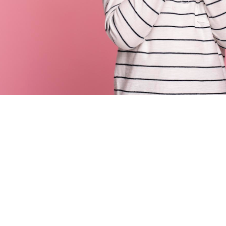
 du site :
 LDP
/ Mentions légales