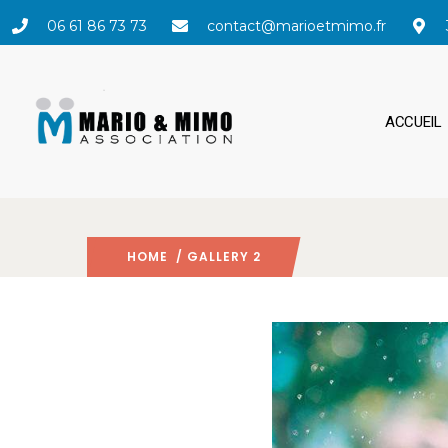
06 61 86 73 73
contact@marioetmimo.fr
ACCUEIL
HOME
/ GALLERY 2