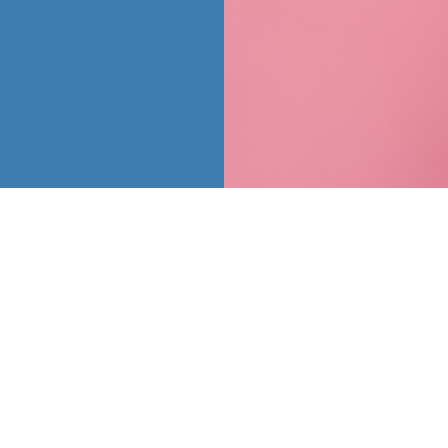
 73 73
Adresse :
Création
oetmimo.fr
3 rue Pontgérard, 35000 Rennes
Agence