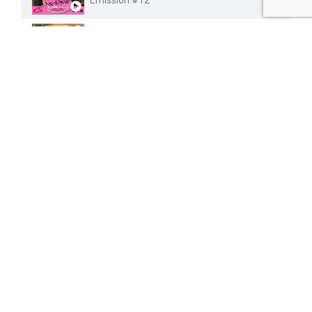
Emission #11
Emission #10
Emission #09
Emission #08
PARTAGER :
Emission #07
FACEBOOK
TWITTER
Emission #06
PINTEREST
Emission #05
PRÉCÉDENT
Emission #04